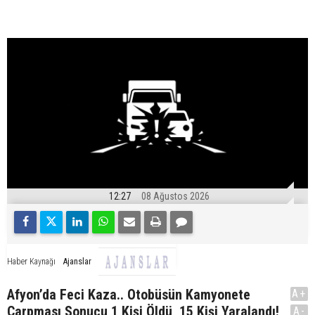
12:27
08 Ağustos 2026
Ajanslar
Haber Kaynağı
Afyon’da Feci Kaza.. Otobüsün Kamyonete
A+
Çarpması Sonucu 1 Kişi Öldü, 15 Kişi Yaralandı!
A-