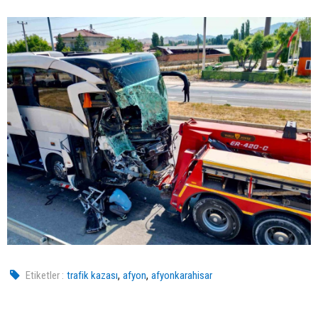
,
,
Etiketler :
trafik kazası
afyon
afyonkarahisar