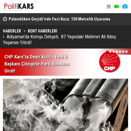
lli
Palandöken Geçidi’nde Feci Kaza: 150 Metrelik Uçuruma
Azerbaycan
Yuvarlandı
Gündemde B
HABERLER
KENT HABERLERİ
Adıyaman’da Komşu Dehşeti.. 87 Yaşındaki Mehmet Ali Kılınç
Yaşamını Yitirdi!
1
2
3
4
5
6
7
CHP Kars’ta Devir Krizi.. Yeni İl
Başkanı Çilingirle Parti Binasına
Girdi!