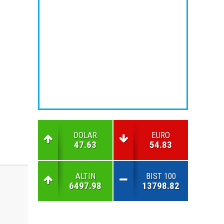
DOLAR
EURO
47.63
54.83
ALTIN
BIST 100
6497.98
13798.82