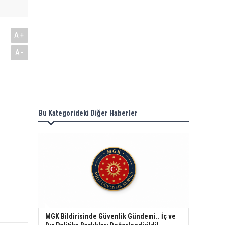
A+
A-
Bu Kategorideki Diğer Haberler
MGK Bildirisinde Güvenlik Gündemi.. İç ve