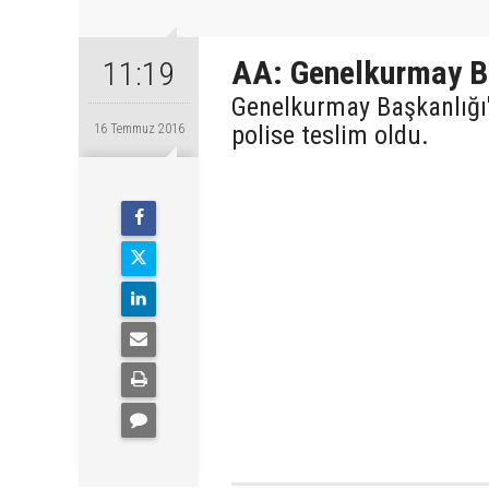
AA: Genelkurmay B
11:19
Genelkurmay Başkanlığı'
polise teslim oldu.
16 Temmuz 2016