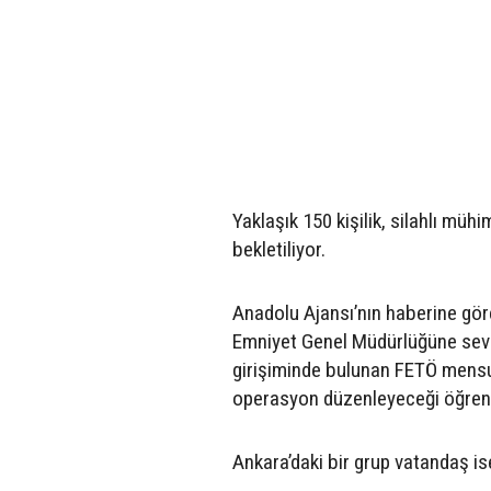
Yaklaşık 150 kişilik, silahlı mü
bekletiliyor.
Anadolu Ajansı’nın haberine göre 
Emniyet Genel Müdürlüğüne sevk 
girişiminde bulunan FETÖ mensu
operasyon düzenleyeceği öğreni
Ankara’daki bir grup vatandaş i