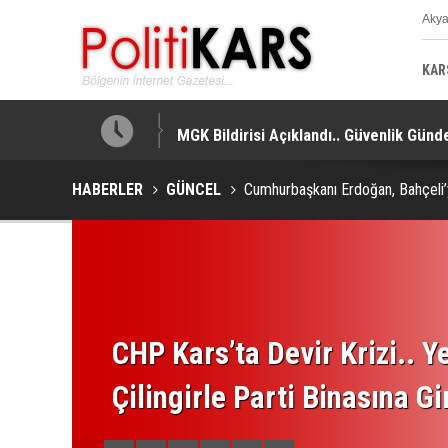
Aky
K
KAR
MGK Bildirisi Açıklandı.. Güvenlik Gündem
HABERLER
GÜNCEL
Cumhurbaşkanı Erdoğan, Bahçeli’yi
CHP Kars’ta Devir Krizi.. Ye
Çilingirle Parti Binasına Gi