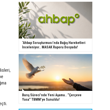
‘Ahbap Soruşturması’nda Bağış Hareketleri
İnceleniyor.. MASAK Raporu Dosyada!
isleri,
be
ğına
Barış Süreci’nde Yeni Aşama.. “Çerçeve
Yasa” TBMM’ye Sunuldu!
eçti.