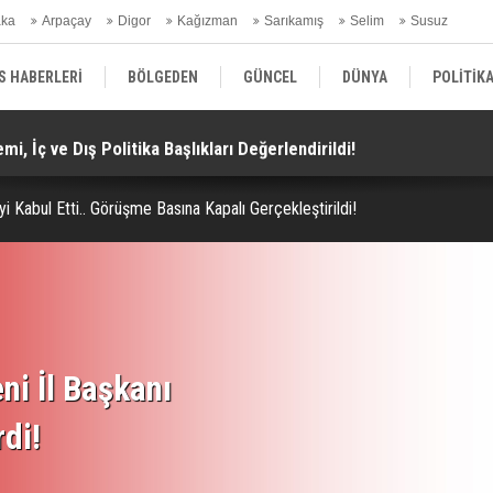
aka
Arpaçay
Digor
Kağızman
Sarıkamış
Selim
Susuz
ars Gündem
S HABERLERİ
BÖLGEDEN
GÜNCEL
DÜNYA
POLİTİK
i, İç ve Dış Politika Başlıkları Değerlendirildi!
Do
EKONOMİ | FİNANS | OTOMOTİV
KÜLTÜR | SANAT | MAGAZİN
SAĞ
 Kabul Etti.. Görüşme Basına Kapalı Gerçekleştirildi!
ni İl Başkanı
rdi!