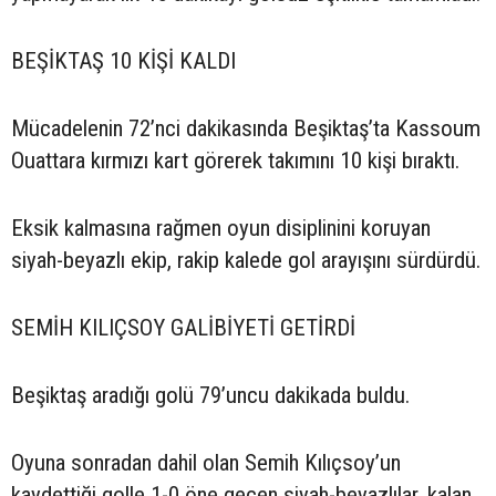
BEŞİKTAŞ 10 KİŞİ KALDI
Mücadelenin 72’nci dakikasında Beşiktaş’ta Kassoum
Ouattara kırmızı kart görerek takımını 10 kişi bıraktı.
Eksik kalmasına rağmen oyun disiplinini koruyan
siyah-beyazlı ekip, rakip kalede gol arayışını sürdürdü.
SEMİH KILIÇSOY GALİBİYETİ GETİRDİ
Beşiktaş aradığı golü 79’uncu dakikada buldu.
Oyuna sonradan dahil olan Semih Kılıçsoy’un
kaydettiği golle 1-0 öne geçen siyah-beyazlılar, kalan