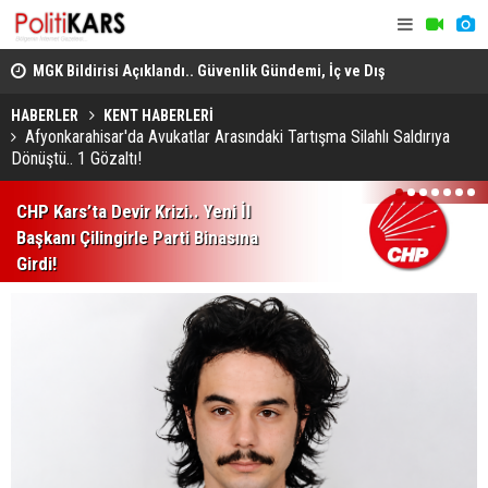
adec
MGK Bildirisi Açıklandı.. Güvenlik Gündemi, İç ve Dış
Domuz Sanı
Politika Başlıkları Değerlendirildi!
HABERLER
KENT HABERLERİ
Afyonkarahisar'da Avukatlar Arasındaki Tartışma Silahlı Saldırıya
Dönüştü.. 1 Gözaltı!
1
2
3
4
5
6
7
CHP Kars’ta Devir Krizi.. Yeni İl
Başkanı Çilingirle Parti Binasına
Girdi!