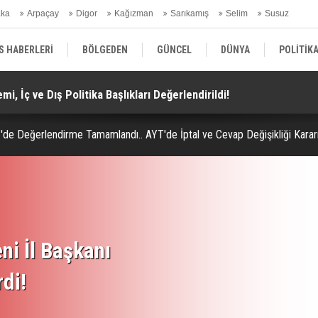
aka
Arpaçay
Digor
Kağızman
Sarıkamış
Selim
Susuz
ars Gündem
S HABERLERİ
BÖLGEDEN
GÜNCEL
DÜNYA
POLİTİK
i, İç ve Dış Politika Başlıkları Değerlendirildi!
Do
EKONOMİ | FİNANS | OTOMOTİV
KÜLTÜR | SANAT | MAGAZİN
SAĞ
de Değerlendirme Tamamlandı.. AYT'de İptal ve Cevap Değişikliği Kararı
ni İl Başkanı
rdi!