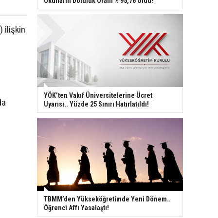
Okulların Doluluk Oranı % 95,76 Oldu!
ilişkin
YÖK’ten Vakıf Üniversitelerine Ücret
da
Uyarısı.. Yüzde 25 Sınırı Hatırlatıldı!
TBMM’den Yükseköğretimde Yeni Dönem..
Öğrenci Affı Yasalaştı!