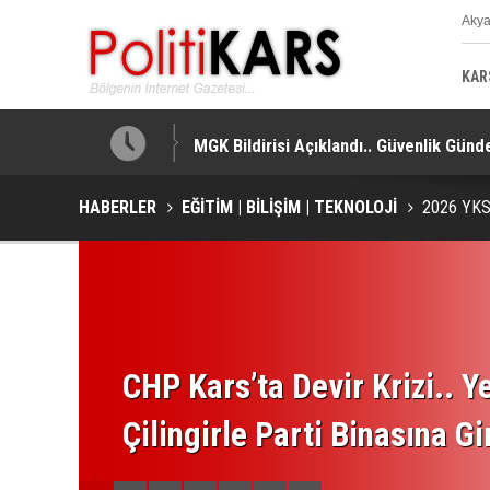
Aky
K
KAR
MGK Bildirisi Açıklandı.. Güvenlik Gündem
HABERLER
EĞİTİM | BİLİŞİM | TEKNOLOJİ
2026 YKS'
CHP Kars’ta Devir Krizi.. Ye
Çilingirle Parti Binasına Gi