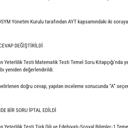
ÖSYM Yönetim Kurulu tarafından AYT kapsamındaki iki soruya 
EVAP DEĞİŞTİRİLDİ
 Yeterlilik Testi Matematik Testi Temel Soru Kitapçığı'nda ye
ı yeniden değerlendirildi.
belirlenen doğru cevap, yapılan inceleme sonucunda "A" seçe
NDE BİR SORU İPTAL EDİLDİ
Yeterlilik Testi Türk Dili ve Edebiyatı-Sosyal Bilimler-1 Tem