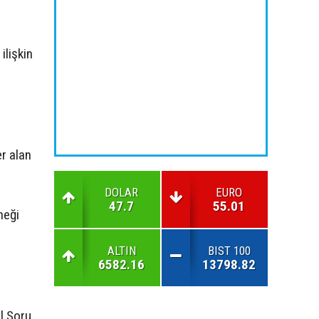
ilişkin
r alan
DOLAR
EURO
47.7
55.01
neği
ALTIN
BIST 100
6582.16
13798.82
el Soru