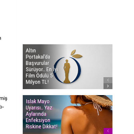
Altın
Manço’
Portakal’da
Mirasçıl
Başvurular
Telif Dav
Sürüyor.. En İyi
Eserleri
Film Ödülü 5
İadesi T
Milyon TL!
Edildi!
Islak Mayo
Multiple
Uyarısı.. Yaz
Myelom
Aylarında
Uyarısı.
Enfeksiyon
Süren K
Riskine Dikkat!
Ağrıların
Dikkate 