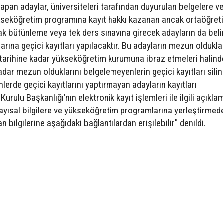
yapan adaylar, üniversiteleri tarafından duyurulan belgelere ve
ükseköğretim programına kayıt hakkı kazanan ancak ortaöğret
 bütünleme veya tek ders sınavına girecek adayların da beli
rına geçici kayıtları yapılacaktır. Bu adayların mezun oldukla
16 tarihine kadar yükseköğretim kurumuna ibraz etmeleri halinde
 kadar mezun olduklarını belgelemeyenlerin geçici kayıtları sili
lerde geçici kayıtlarını yaptırmayan adayların kayıtları
rulu Başkanlığı’nın elektronik kayıt işlemleri ile ilgili açıkla
sayısal bilgilere ve yükseköğretim programlarına yerleştirmed
bilgilerine aşağıdaki bağlantılardan erişilebilir" denildi.