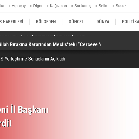
aka
Arpaçay
Digor
Kağızman
Sarıkamış
Selim
Susuz
ars Gündem
S HABERLERİ
BÖLGEDEN
GÜNCEL
DÜNYA
POLİTİK
Silah Bırakma Kararından Meclis’teki “Çerçeve Yasa”na!
Al
EKONOMİ | FİNANS | OTOMOTİV
KÜLTÜR | SANAT | MAGAZİN
SAĞ
 Yerleştirme Sonuçlarını Açıkladı
ni İl Başkanı
rdi!