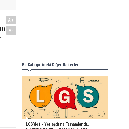
A+
im
A-
.
Bu Kategorideki Diğer Haberler
LGS’de İlk Yerleştirme Tamamlandı..