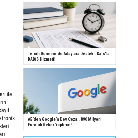
Tercih Döneminde Adaylara Destek.. Kars’ta
DABİS Hizmeti!
ri ile
rın
kayıt
ktronik
AB’den Google’a Dev Ceza.. 890 Milyon
Euroluk Rekor Yaptırım!
kleri
arı