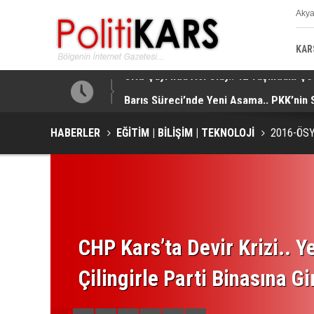
Aky
K
KAR
tti!
Barış Süreci’nde Yeni Aşama.. PKK’nin 
HABERLER
EĞİTİM | BİLİŞİM | TEKNOLOJİ
2016-ÖSYS
CHP Kars’ta Devir Krizi.. Ye
Çilingirle Parti Binasına Gi