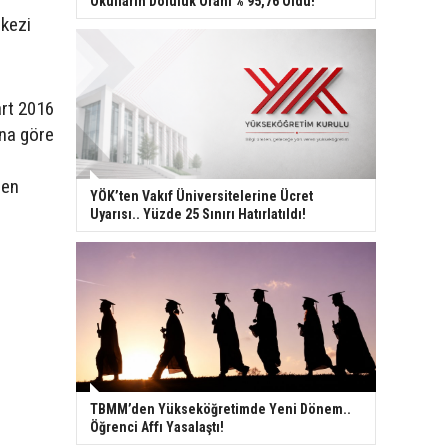
Okulların Doluluk Oranı % 95,76 Oldu!
kezi
art 2016
ına göre
den
YÖK’ten Vakıf Üniversitelerine Ücret
Uyarısı.. Yüzde 25 Sınırı Hatırlatıldı!
TBMM’den Yükseköğretimde Yeni Dönem..
Öğrenci Affı Yasalaştı!