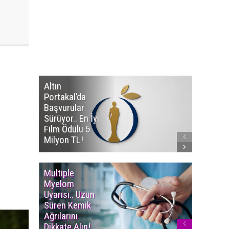
Altın
Manço’
Portakal’da
Mirasçıl
Başvurular
Telif Dav
Sürüyor.. En İyi
Eserleri
Film Ödülü 5
İadesi T
Milyon TL!
Edildi!
Multiple
Yaşam S
Myelom
Uzadı..
Uyarısı.. Uzun
Türkiye’
Süren Kemik
Ortalam
Ağrılarını
Ömür 78,
Dikkate Alın!
Yükseldi