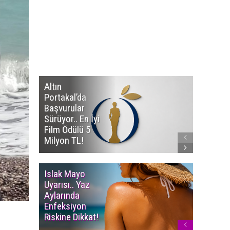
Altın
Manço’
Portakal’da
Mirasçıl
Başvurular
Telif Dav
Sürüyor.. En İyi
Eserleri
Film Ödülü 5
İadesi T
Milyon TL!
Edildi!
Islak Mayo
Multiple
Uyarısı.. Yaz
Myelom
Aylarında
Uyarısı.
Enfeksiyon
Süren K
Riskine Dikkat!
Ağrıların
Dikkate 