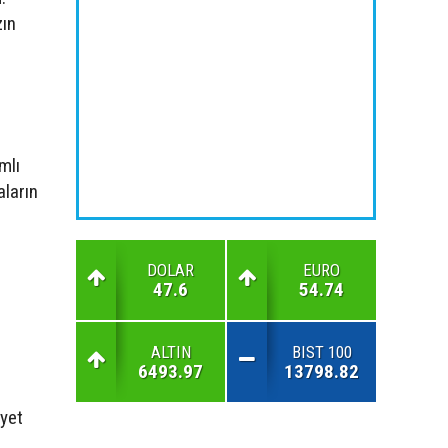
zın
mlı
aların
DOLAR
EURO
47.6
54.74
ALTIN
BIST 100
6493.97
13798.82
iyet