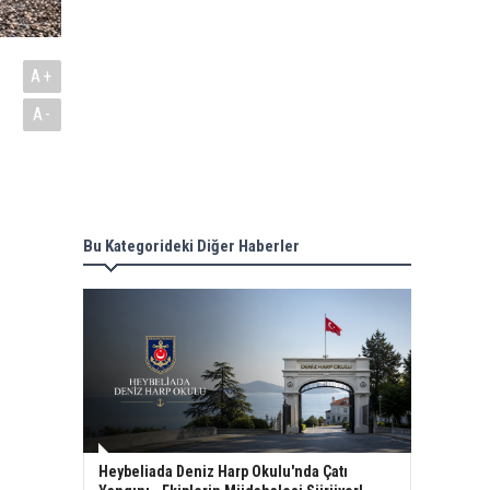
A+
A-
Bu Kategorideki Diğer Haberler
Heybeliada Deniz Harp Okulu'nda Çatı