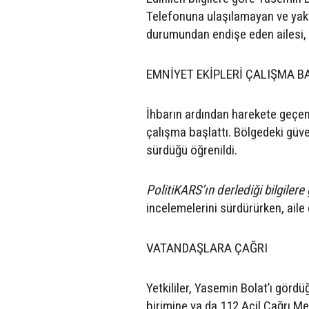
Telefonuna ulaşılamayan ve yakın
durumundan endişe eden ailesi, 
EMNİYET EKİPLERİ ÇALIŞMA B
İhbarın ardından harekete geçen
çalışma başlattı. Bölgedeki güve
sürdüğü öğrenildi.
PolitiKARS’ın derlediği bilgilere
incelemelerini sürdürürken, aile 
VATANDAŞLARA ÇAĞRI
Yetkililer, Yasemin Bolat’ı görd
birimine ya da 112 Acil Çağrı Mer