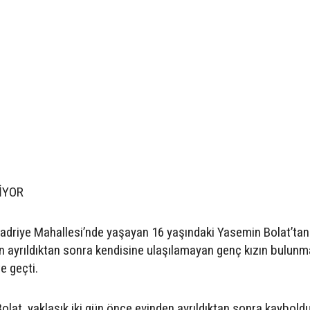
İYOR
 Kadriye Mahallesi’nde yaşayan 16 yaşındaki Yasemin Bolat’tan 
n ayrıldıktan sonra kendisine ulaşılamayan genç kızın bulunma
e geçti.
Bolat, yaklaşık iki gün önce evinden ayrıldıktan sonra kayboldu