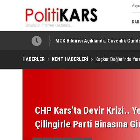
Aky
K
KAR
MGK Bildirisi Açıklandı.. Güvenlik Gündem
HABERLER
KENT HABERLERİ
Kaçkar Dağları’nda Yara
CHP Kars’ta Devir Krizi.. Ye
Çilingirle Parti Binasına Gi