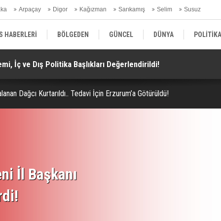
aka
Arpaçay
Digor
Kağızman
Sarıkamış
Selim
Susuz
ars Gündem
S HABERLERİ
BÖLGEDEN
GÜNCEL
DÜNYA
POLİTİK
i, İç ve Dış Politika Başlıkları Değerlendirildi!
Do
EKONOMİ | FİNANS | OTOMOTİV
KÜLTÜR | SANAT | MAGAZİN
SAĞ
lanan Dağcı Kurtarıldı.. Tedavi İçin Erzurum’a Götürüldü!
ni İl Başkanı
rdi!