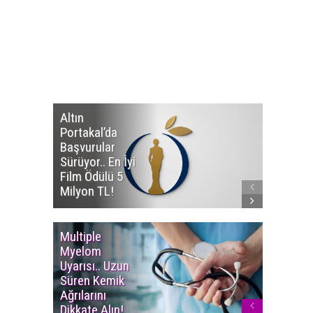
Altın
Manço’
Portakal’da
Mirasçıl
Başvurular
Telif Dav
Sürüyor.. En İyi
Eserleri
Film Ödülü 5
İadesi T
Milyon TL!
Edildi!
Multiple
Yaşam S
Myelom
Uzadı..
Uyarısı.. Uzun
Türkiye’
Süren Kemik
Ortalam
Ağrılarını
Ömür 78,
Dikkate Alın!
Yükseldi