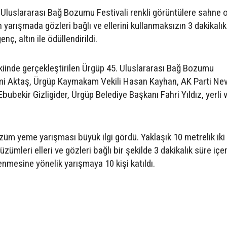
n Uluslararası Bağ Bozumu Festivali renkli görüntülere sahne o
arışmada gözleri bağlı ve ellerini kullanmaksızın 3 dakikalık
ç, altın ile ödüllendirildi.
kiinde gerçekleştirilen Ürgüp 45. Uluslararası Bağ Bozumu
hami Aktaş, Ürgüp Kaymakam Vekili Hasan Kayhan, AK Parti Ne
Ebubekir Gizligider, Ürgüp Belediye Başkanı Fahri Yıldız, yerli 
züm yeme yarışması büyük ilgi gördü. Yaklaşık 10 metrelik iki 
 üzümleri elleri ve gözleri bağlı bir şekilde 3 dakikalık süre içe
enmesine yönelik yarışmaya 10 kişi katıldı.