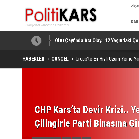
Aky
K
KAR
r!
Oltu Çayı’nda Acı Olay.. 12 Yaşındaki Ço
HABERLER
GÜNCEL
Ürgüp’te En Hızlı Üzüm Yeme Ya
CHP Kars’ta Devir Krizi.. Ye
Çilingirle Parti Binasına Gi