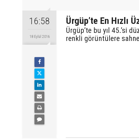
Ürgüp’te En Hızlı 
16:58
Ürgüp’te bu yıl 45.’si d
renkli görüntülere sahne
18 Eylül 2016