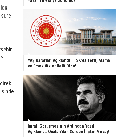
Yasa” TBMM’ye Sunuldu!
ldu.
 süre
vşehir
ve
YAŞ Kararları Açıklandı.. TSK’da Terfi, Atama
ve Emeklilikler Belli Oldu!
direk
risinde
İmralı Görüşmesinin Ardından Yazılı
Açıklama.. Öcalan’dan Sürece İlişkin Mesaj!