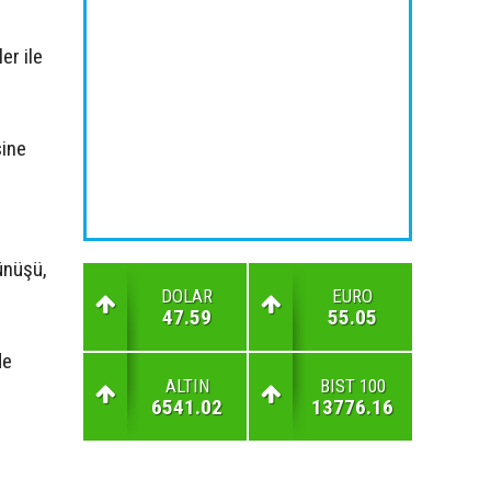
er ile
sine
rünüşü,
DOLAR
EURO
47.59
55.05
de
ALTIN
BIST 100
6541.02
13776.16