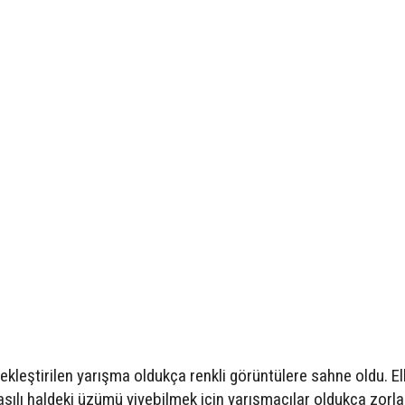
çekleştirilen yarışma oldukça renkli görüntülere sahne oldu. Ell
 asılı haldeki üzümü yiyebilmek için yarışmacılar oldukça zorla