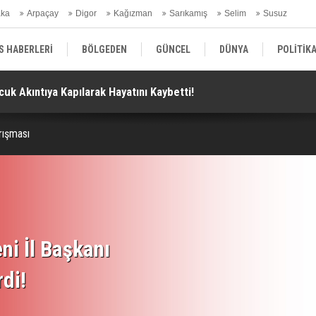
aka
Arpaçay
Digor
Kağızman
Sarıkamış
Selim
Susuz
ars Gündem
S HABERLERİ
BÖLGEDEN
GÜNCEL
DÜNYA
POLİTİK
cuk Akıntıya Kapılarak Hayatını Kaybetti!
Ba
EKONOMİ | FİNANS | OTOMOTİV
KÜLTÜR | SANAT | MAGAZİN
SAĞ
rışması
ni İl Başkanı
rdi!