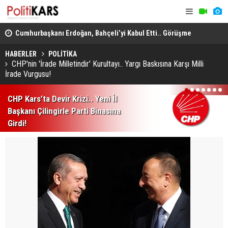
Cumhurbaşkanı Erdoğan, Bahçeli’yi Kabul Etti.. Görüşme
Basına Kapalı Gerçekleştirildi!
Kars’ta Ara
Iğdır'da Temizlik Kampanyası Başlatıldı.. Kentin Farklı
Cezası Bul
HABERLER
POLİTİKA
Bölgelerinde Çalışmalar Yapıldı!
CHP'nin 'İrade Milletindir' Kurultayı.. Yargı Baskısına Karşı Milli
İrade Vurgusu!
1
2
3
4
5
6
7
CHP Kars’ta Devir Krizi.. Yeni İl
Başkanı Çilingirle Parti Binasına
Girdi!