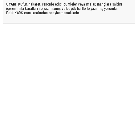
UYARI:
Küfür, hakaret, rencide edici cümleler veya imalar, inançlara saldırı
içeren, imla kuralları ile yazılmamış ve büyük harflerle yazılmış yorumlar
PolitiKARS.com tarafından onaylanmamaktadır.