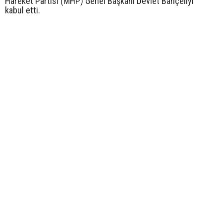
Hareket Partisi (MHP) Genel Başkanı Devlet Bahçeliyi
kabul etti.