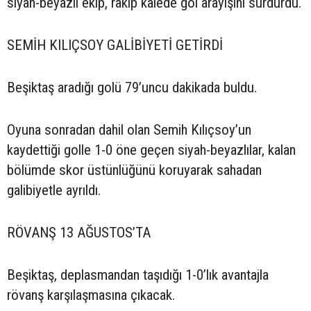
siyah-beyazlı ekip, rakip kalede gol arayışını sürdürdü.
SEMİH KILIÇSOY GALİBİYETİ GETİRDİ
Beşiktaş aradığı golü 79’uncu dakikada buldu.
Oyuna sonradan dahil olan Semih Kılıçsoy’un
kaydettiği golle 1-0 öne geçen siyah-beyazlılar, kalan
bölümde skor üstünlüğünü koruyarak sahadan
galibiyetle ayrıldı.
RÖVANŞ 13 AĞUSTOS’TA
Beşiktaş, deplasmandan taşıdığı 1-0’lık avantajla
rövanş karşılaşmasına çıkacak.