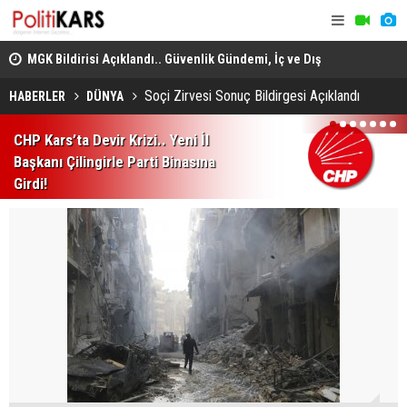
adec
MGK Bildirisi Açıklandı.. Güvenlik Gündemi, İç ve Dış
Domuz Sanı
Politika Başlıkları Değerlendirildi!
Soçi Zirvesi Sonuç Bildirgesi Açıklandı
HABERLER
DÜNYA
1
2
3
4
5
6
7
CHP Kars’ta Devir Krizi.. Yeni İl
Başkanı Çilingirle Parti Binasına
Girdi!