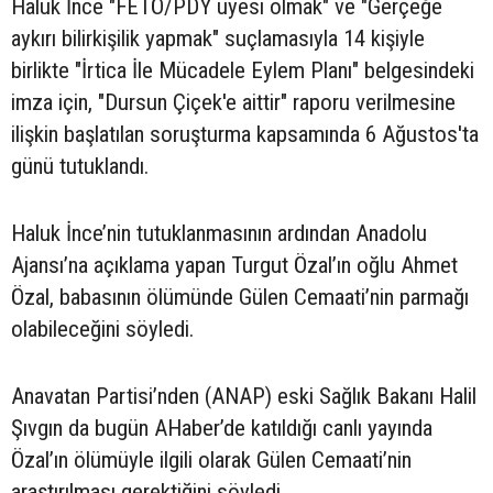
Haluk İnce "FETÖ/PDY üyesi olmak" ve "Gerçeğe
aykırı bilirkişilik yapmak" suçlamasıyla 14 kişiyle
birlikte "İrtica İle Mücadele Eylem Planı" belgesindeki
imza için, "Dursun Çiçek'e aittir" raporu verilmesine
ilişkin başlatılan soruşturma kapsamında 6 Ağustos'ta
günü tutuklandı.
Haluk İnce’nin tutuklanmasının ardından Anadolu
Ajansı’na açıklama yapan Turgut Özal’ın oğlu Ahmet
Özal, babasının ölümünde Gülen Cemaati’nin parmağı
olabileceğini söyledi.
Anavatan Partisi’nden (ANAP) eski Sağlık Bakanı Halil
Şıvgın da bugün AHaber’de katıldığı canlı yayında
Özal’ın ölümüyle ilgili olarak Gülen Cemaati’nin
araştırılması gerektiğini söyledi.