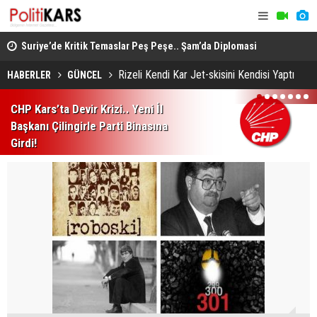
ında
Suriye’de Kritik Temaslar Peş Peşe.. Şam’da Diplomasi
“Milli Day
ve Güvenlik Gündemi Öne Çıktı!
HÜDA PAR d
Rizeli Kendi Kar Jet-skisini Kendisi Yaptı
HABERLER
GÜNCEL
1
2
3
4
5
6
7
CHP Kars’ta Devir Krizi.. Yeni İl
Başkanı Çilingirle Parti Binasına
Girdi!