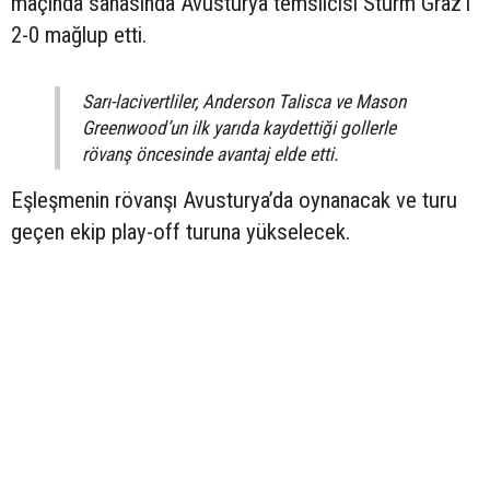
maçında sahasında Avusturya temsilcisi Sturm Graz’ı
2-0 mağlup etti.
Sarı-lacivertliler, Anderson Talisca ve Mason
Greenwood’un ilk yarıda kaydettiği gollerle
rövanş öncesinde avantaj elde etti.
Eşleşmenin rövanşı Avusturya’da oynanacak ve turu
geçen ekip play-off turuna yükselecek.