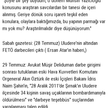
"Şöyle bir şey duydum, o dönem Muhsin Yazıcıoğlu
konusunu araştıran savcılardan bir tanesi de içeri
alınmış. Geriye dönük soru işareti teşkil eden
konulara, olaylara baktığımızda, bu yapının parmağı var
mı yok mu? Araştırılmalıdır diye düşünüyorum."
Sabah gazetesi: (28 Temmuz) Uludere'nin altından
FETÖ darbecileri çıktı ( Ersan Atar'ın haberi,)
29 Temmuz: Avukat Müşir Deliduman darbe girişimi
sonrası tutuklanan eski Hava Kuvvetleri Komutanı
Orgeneral Akın Öztürk ile eski İçişleri Bakanı İdris
Naim Şahin'in, "28 Aralık 2011'de Şırnak'ın Uludere
ilçesinde 34 kişinin savaş uçaklarının bombardımanıyla
öldürülmesi" ve "darbeye teşebbüs" suçlarından
yargılanması talep edildi.