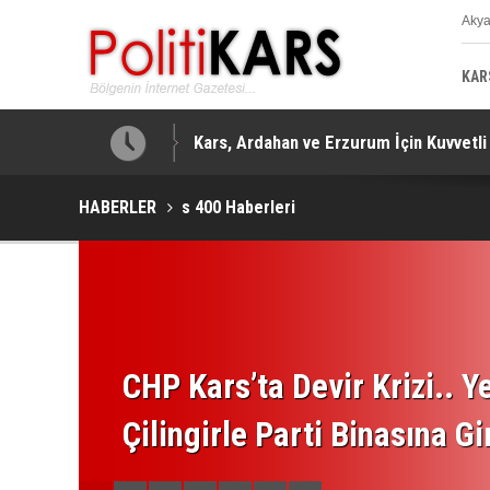
Aky
K
KAR
Kars, Ardahan ve Erzurum İçin Kuvvetli Y
Kars-Akyaka Yolcu Treni Arızalandı.. H
HABERLER
s 400 Haberleri
CHP Kars’ta Devir Krizi.. Ye
Çilingirle Parti Binasına Gi