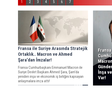
1
2
3
4
5
6
7
Fransa ile Suriye Arasında Stratejik
Fransa
Ortaklık.. Macron ve Ahmed
Cumhu
Şara’dan İmzalar!
Macron
Günde
Fransa Cumhurbaşkanı Emmanuel Macron ile
İnşa ve 
Suriye Devlet Başkanı Ahmed Şara, Şam’da
yeniden inşa ve ekonomik iş birliğini kapsayan
Var!
anlaşmalara imza attı!