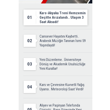
Kars-Akyaka Treni Hemzemin
01
Geçitte Arızalandı.. Ulaşım 3
Saat Aksadı!
Cansever Hayatını Kaybetti..
02
Arabesk Müziğin Tanınan İsmi 59
Yaşındaydı!
Yeni Düzenleme.. Üniversiteye
03
Dönüş ve Akademik Usulsüzlüğe
Yeni Kurallar!
Kars ve Çevresine Kuvvetli Yağış
04
Uyarısı.. Meteoroloji Saat Verdi!
Aliyev ve Paşinyan Telefonda
05
Görüştü.. Barış Sürecinde Yeni