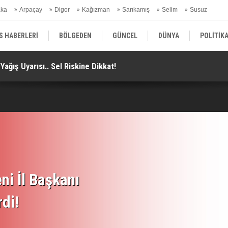
aka
Arpaçay
Digor
Kağızman
Sarıkamış
Selim
Susuz
ars Gündem
S HABERLERİ
BÖLGEDEN
GÜNCEL
DÜNYA
POLİTİK
ağış Uyarısı.. Sel Riskine Dikkat!
Ar
EKONOMİ | FİNANS | OTOMOTİV
KÜLTÜR | SANAT | MAGAZİN
SAĞ
emzemin Geçitte Kalan Tren Kaldırıldı!
ni İl Başkanı
rdi!