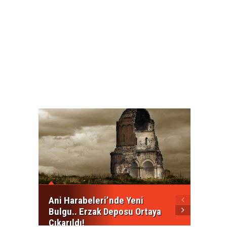
İspany
FIFA’2
Ani Harabeleri’nde Yeni
Bulgu.. Erzak Deposu Ortaya
Çıkarıldı!