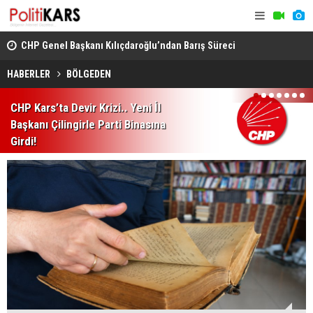
CHP Genel Başkanı Kılıçdaroğlu’ndan Barış Süreci
Kars’ta Yab
Vurgusu.. Sorumluluk Alacağız!
Rahatsızlan
HABERLER
BÖLGEDEN
1
2
3
4
5
6
7
CHP Kars’ta Devir Krizi.. Yeni İl
Başkanı Çilingirle Parti Binasına
Girdi!