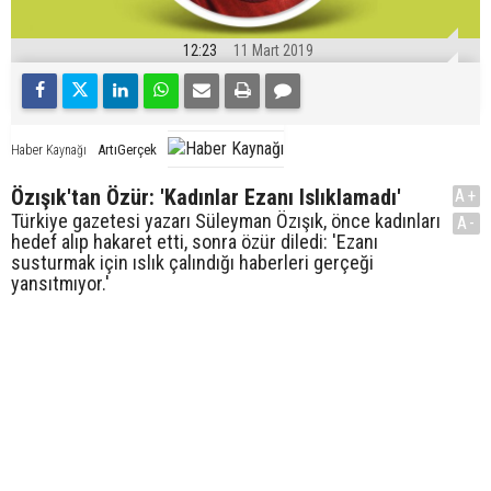
12:23
11 Mart 2019
ArtıGerçek
Haber Kaynağı
Özışık'tan Özür: 'Kadınlar Ezanı Islıklamadı'
A+
Türkiye gazetesi yazarı Süleyman Özışık, önce kadınları
A-
hedef alıp hakaret etti, sonra özür diledi: 'Ezanı
susturmak için ıslık çalındığı haberleri gerçeği
yansıtmıyor.'