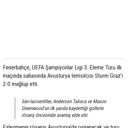
Fenerbahçe, UEFA Şampiyonlar Ligi 3. Eleme Turu ilk
maçında sahasında Avusturya temsilcisi Sturm Graz’ı
2-0 mağlup etti.
Sarı-lacivertliler, Anderson Talisca ve Mason
Greenwood’un ilk yarıda kaydettiği gollerle
rövanş öncesinde avantaj elde etti.
Eşleşmenin rövanşı Avusturya’da oynanacak ve turu