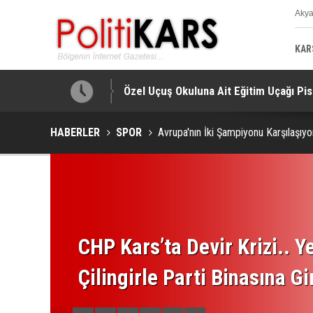
Aky
K
KAR
bini Bulacak!
Özel Uçuş Okuluna Ait Eğitim Uçağı Pist
HABERLER
SPOR
Avrupa'nın İki Şampiyonu Karşılaşıy
CHP Kars’ta Devir Krizi.. Ye
Çilingirle Parti Binasına Gi