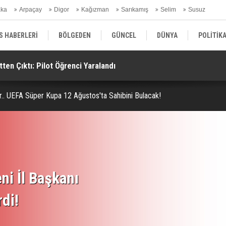
aka
Arpaçay
Digor
Kağızman
Sarıkamış
Selim
Susuz
ars Gündem
S HABERLERİ
BÖLGEDEN
GÜNCEL
DÜNYA
POLİTİK
ten Çıktı: Pilot Öğrenci Yaralandı
Ya
EKONOMİ | FİNANS | OTOMOTİV
KÜLTÜR | SANAT | MAGAZİN
SAĞ
or.. UEFA Süper Kupa 12 Ağustos'ta Sahibini Bulacak!
ni İl Başkanı
rdi!