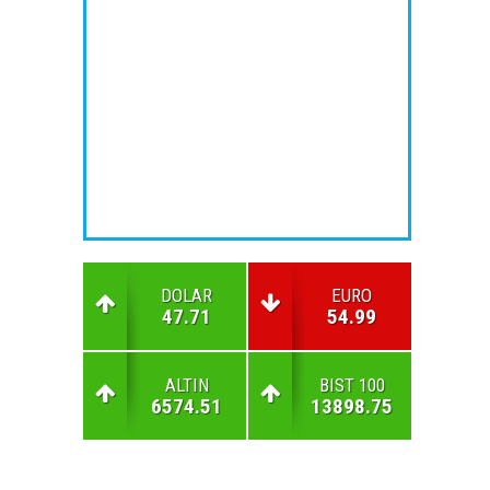
DOLAR
EURO
47.71
54.99
ALTIN
BIST 100
6574.51
13898.75