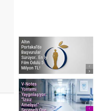
Altın
Manço’
Portakal’da
Mirasçıl
Başvurular
Telif Dav
Sürüyor.. En İyi
Eserleri
Film Ödülü 5
İadesi T
Milyon TL!
Edildi!
V-Notes
Islak M
Yöntemi
Uyarısı..
Yaygınlaşıyor..
Aylarınd
“İzsiz
Enfeksi
Ameliyat”
Riskine 
Seçeneği Öne