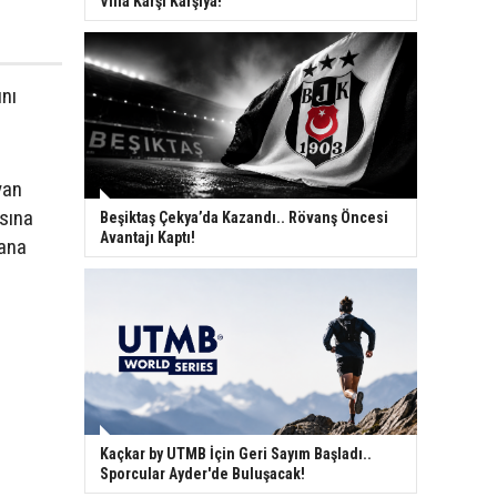
Villa Karşı Karşıya!
ını
yan
asına
Beşiktaş Çekya’da Kazandı.. Rövanş Öncesi
Avantajı Kaptı!
mana
Kaçkar by UTMB İçin Geri Sayım Başladı..
Sporcular Ayder'de Buluşacak!