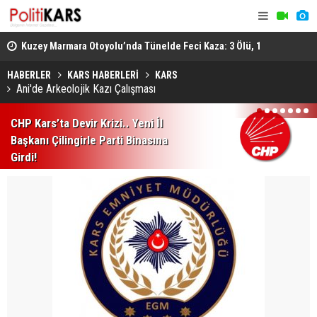
osyal
Kuzey Marmara Otoyolu’nda Tünelde Feci Kaza: 3 Ölü, 1
Gediz’de B
Ağır Yaralı
Ağır Yarala
HABERLER
KARS HABERLERİ
KARS
Ani'de Arkeolojik Kazı Çalışması
1
2
3
4
5
6
7
CHP Kars’ta Devir Krizi.. Yeni İl
Başkanı Çilingirle Parti Binasına
Girdi!