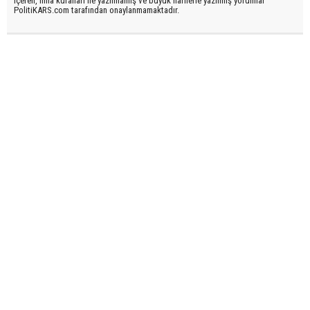
içeren, imla kuralları ile yazılmamış ve büyük harflerle yazılmış yorumlar
PolitiKARS.com tarafından onaylanmamaktadır.