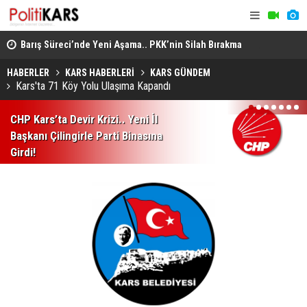
Barış Süreci’nde Yeni Aşama.. PKK’nin Silah Bırakma
Altın Porta
Kararından Meclis’teki “Çerçeve Yasa”na!
Jüri Başka
HABERLER
KARS HABERLERİ
KARS GÜNDEM
Kars'ta 71 Köy Yolu Ulaşıma Kapandı
1
2
3
4
5
6
7
CHP Kars’ta Devir Krizi.. Yeni İl
Başkanı Çilingirle Parti Binasına
Girdi!