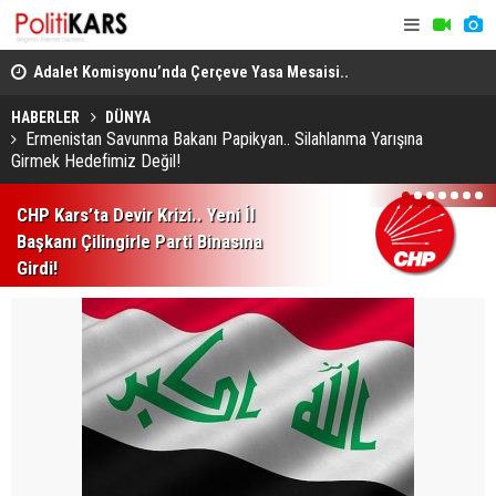
en
Adalet Komisyonu’nda Çerçeve Yasa Mesaisi..
THY, Temmu
Görüşmeler Tartışmalarla Başladı!
HABERLER
DÜNYA
Ermenistan Savunma Bakanı Papikyan.. Silahlanma Yarışına
Girmek Hedefimiz Değil!
1
2
3
4
5
6
7
CHP Kars’ta Devir Krizi.. Yeni İl
Başkanı Çilingirle Parti Binasına
Girdi!