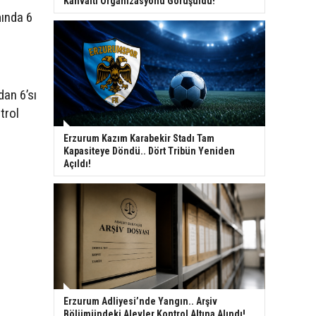
Kahvaltı Organizasyonu Görüşüldü!
mında 6
an 6’sı
trol
Erzurum Kazım Karabekir Stadı Tam
Kapasiteye Döndü.. Dört Tribün Yeniden
Açıldı!
Erzurum Adliyesi’nde Yangın.. Arşiv
Bölümündeki Alevler Kontrol Altına Alındı!