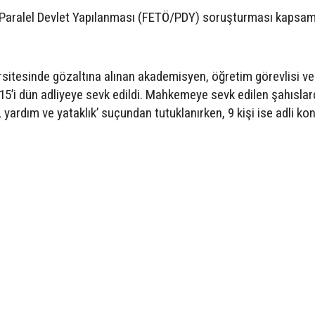
ü/Paralel Devlet Yapılanması (FETÖ/PDY) soruşturması kapsa
versitesinde gözaltına alınan akademisyen, öğretim görevlisi ve
5’i dün adliyeye sevk edildi. Mahkemeye sevk edilen şahıslard
yardım ve yataklık’ suçundan tutuklanırken, 9 kişi ise adli kon