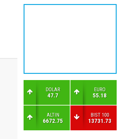
DOLAR
EURO
47.7
55.18
ALTIN
BIST 100
6672.75
13731.73