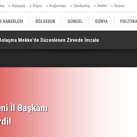
aka
Arpaçay
Digor
Kağızman
Sarıkamış
Selim
Susuz
ars Gündem
S HABERLERİ
BÖLGEDEN
GÜNCEL
DÜNYA
POLİTİK
. Anlaşma Mekke'de Düzenlenen Zirvede İmzalandı!
Ko
EKONOMİ | FİNANS | OTOMOTİV
KÜLTÜR | SANAT | MAGAZİN
SAĞ
ni İl Başkanı
rdi!