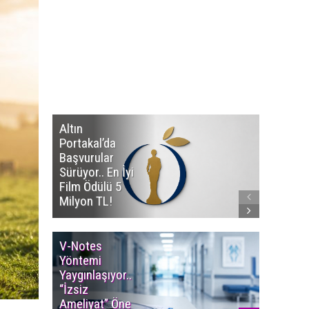
Altın
Manço’
Portakal’da
Mirasçıl
Başvurular
Telif Dav
Sürüyor.. En İyi
Eserleri
Film Ödülü 5
İadesi T
Milyon TL!
Edildi!
V-Notes
Islak M
Yöntemi
Uyarısı..
Yaygınlaşıyor..
Aylarınd
“İzsiz
Enfeksi
Ameliyat” Öne
Riskine 