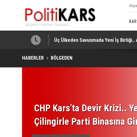
Aky
K
KAR
a Yapıldı!
Üç Ülkeden Savunmada Yeni İş Birliği.
HABERLER
BÖLGEDEN
CHP Kars’ta Devir Krizi.. Ye
Çilingirle Parti Binasına Gi