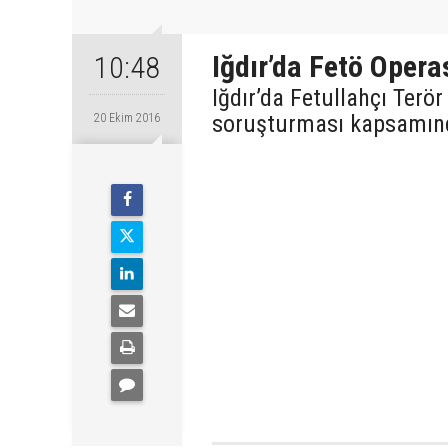
Iğdır’da Fetö Oper
10:48
Iğdır’da Fetullahçı Ter
soruşturması kapsamında
20 Ekim 2016