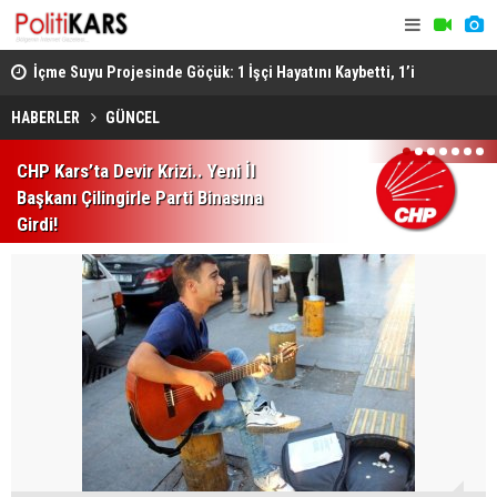
ştü..
İçme Suyu Projesinde Göçük: 1 İşçi Hayatını Kaybetti, 1’i
Afyon’da F
Ağır Yaralı
Sonucu 1 Ki
HABERLER
GÜNCEL
1
2
3
4
5
6
7
CHP Kars’ta Devir Krizi.. Yeni İl
Başkanı Çilingirle Parti Binasına
Girdi!