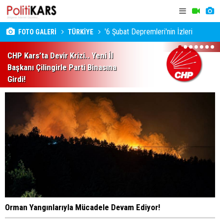
'6 Şubat Depremleri'nin İzleri
FOTO GALERİ
TÜRKİYE
1
2
3
4
5
6
7
CHP Kars’ta Devir Krizi.. Yeni İl
Başkanı Çilingirle Parti Binasına
Girdi!
Orman Yangınlarıyla Mücadele Devam Ediyor!