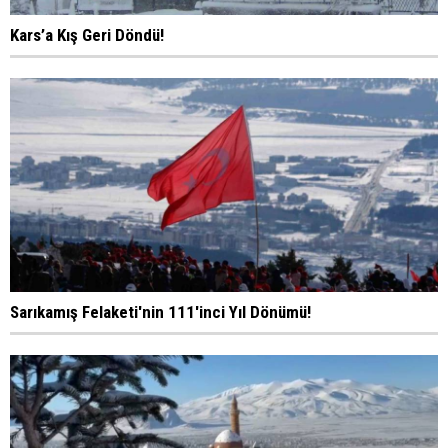
Kars’a Kış Geri Döndü!
Sarıkamış Felaketi'nin 111'inci Yıl Dönümü!