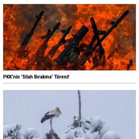
PKK'nin 'Silah Bırakma' Töreni!