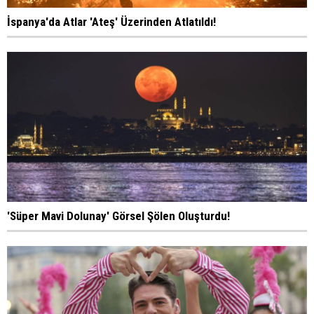
İspanya'da Atlar 'Ateş' Üzerinden Atlatıldı!
'Süper Mavi Dolunay' Görsel Şölen Oluşturdu!