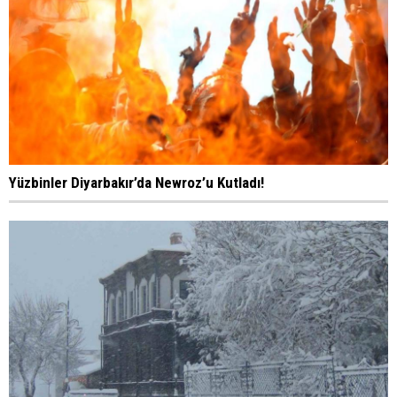
Yüzbinler Diyarbakır’da Newroz’u Kutladı!