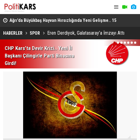
lı
Ağrı'da Büyükbaş Hayvan Hırsızlığında Yeni Gelişme.. 15
Uzmanlardan
Hayvan Doğubayazıt'ta Bulundu!
Enfeksiyon 
Eren Derdiyok, Galatasaray’a İmzayı Attı
HABERLER
SPOR
1
2
3
4
5
6
7
CHP Kars’ta Devir Krizi.. Yeni İl
Başkanı Çilingirle Parti Binasına
Girdi!