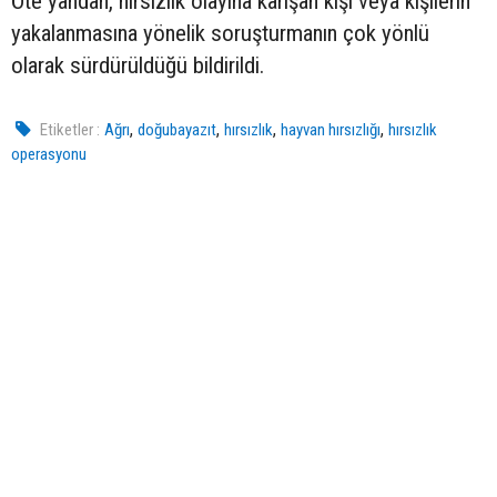
Öte yandan, hırsızlık olayına karışan kişi veya kişilerin
yakalanmasına yönelik soruşturmanın çok yönlü
olarak sürdürüldüğü bildirildi.
,
,
,
,
Etiketler :
Ağrı
doğubayazıt
hırsızlık
hayvan hırsızlığı
hırsızlık
operasyonu