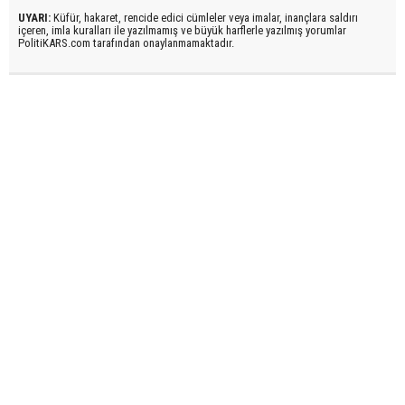
UYARI:
Küfür, hakaret, rencide edici cümleler veya imalar, inançlara saldırı
içeren, imla kuralları ile yazılmamış ve büyük harflerle yazılmış yorumlar
PolitiKARS.com tarafından onaylanmamaktadır.