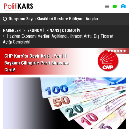
..
Dünyanın Sayılı Klasikleri Restore Ediliyor.. Araçlar
Kars-Akyak
Yeniden Yollara Dönüyor!
Kalan Tren 
HABERLER
EKONOMİ | FİNANS | OTOMOTİV
Haziran Ekonomi Verileri Açıklandı.. İhracat Arttı, Dış Ticaret
Açığı Genişledi!
1
2
3
4
5
6
7
CHP Kars’ta Devir Krizi.. Yeni İl
Başkanı Çilingirle Parti Binasına
Girdi!