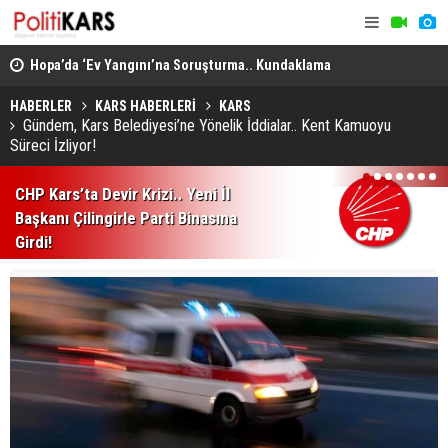
Hopa’da ‘Ev Yangını’na Soruşturma.. Kundaklama
Digor’da İk
Şüphesiyle 1 Kişi Gözaltına Alındı!
Projelerin 
HABERLER
KARS HABERLERİ
KARS
Gündem, Kars Belediyesi’ne Yönelik İddialar.. Kent Kamuoyu
Süreci İzliyor!
1
2
3
4
5
6
7
CHP Kars’ta Devir Krizi.. Yeni İl
Başkanı Çilingirle Parti Binasına
Girdi!