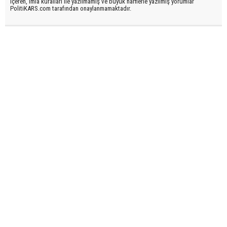
içeren, imla kuralları ile yazılmamış ve büyük harflerle yazılmış yorumlar
PolitiKARS.com tarafından onaylanmamaktadır.