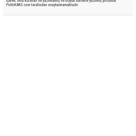
içeren, imla kuralları ile yazılmamış ve büyük harflerle yazılmış yorumlar
PolitiKARS.com tarafından onaylanmamaktadır.