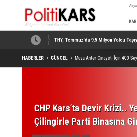
Aky
K
KAR
THY, Temmuz'da 9,5 Milyon Yolcu Taşıy
Iğdır’da Dijital Medya Çalıştayı.. Bakan
HABERLER
GÜNCEL
Musa Anter Cinayeti İçin 400 Say
CHP Kars’ta Devir Krizi.. Ye
Çilingirle Parti Binasına Gi