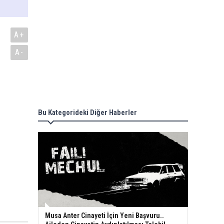
A+
A-
Bu Kategorideki Diğer Haberler
Musa Anter Cinayeti İçin Yeni Başvuru..