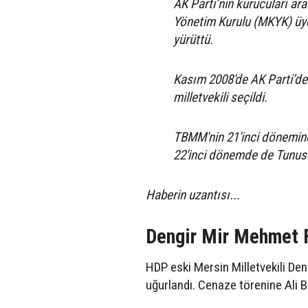
AK Parti’nin kurucuları a
Yönetim Kurulu (MKYK) üyel
yürüttü.
Kasım 2008'de AK Parti’de
milletvekili seçildi.
TBMM'nin 21'inci dönemind
22'inci dönemde de Tunus 
Haberin uzantısı...
Dengir Mir Mehmet F
HDP eski Mersin Milletvekili De
uğurlandı. Cenaze törenine Ali B