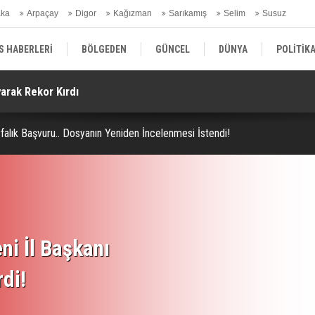
aka
Arpaçay
Digor
Kağızman
Sarıkamış
Selim
Susuz
ars Gündem
S HABERLERİ
BÖLGEDEN
GÜNCEL
DÜNYA
POLİTİK
arak Rekor Kırdı
Te
EKONOMİ | FİNANS | OTOMOTİV
KÜLTÜR | SANAT | MAGAZİN
SAĞ
 Gürlek Gündeme İlişkin Soruları Yanıtladı!
falık Başvuru.. Dosyanın Yeniden İncelenmesi İstendi!
ni İl Başkanı
rdi!