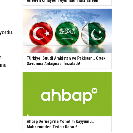
Aileden Cinayetin Aydınlatılması Talebi!
yordu.
n
Türkiye, Suudi Arabistan ve Pakistan.. Ortak
Savunma Anlaşması İmzaladı!
ına
Ahbap Derneği’ne Yönetim Kayyumu..
Mahkemeden Tedbir Kararı!