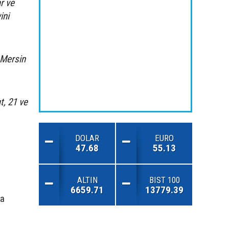
r ve
ini
 Mersin
t, 21 ve
DOLAR
EURO
47.68
55.13
ALTIN
BIST 100
6659.71
13779.39
na