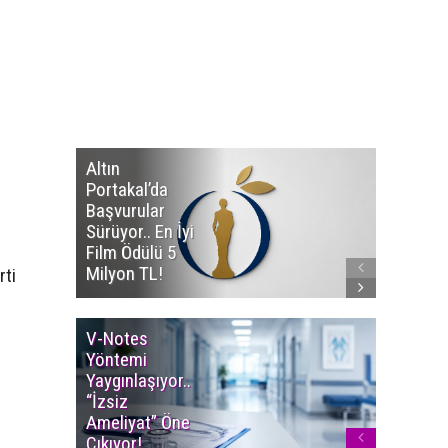
Altın
Manço’
Portakal’da
Mirasçıl
Başvurular
Telif Dav
Sürüyor.. En İyi
Eserleri
Film Ödülü 5
İadesi T
Milyon TL!
Edildi!
rti
V-Notes
Islak M
Yöntemi
Uyarısı..
Yaygınlaşıyor..
Aylarınd
“İzsiz
Enfeksi
Ameliyat” Öne
Riskine 
Çıkıyor!