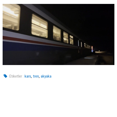
,
,
Etiketler :
kars
tren
akyaka