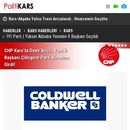
..
Kars-Akyaka Yolcu Treni Arızalandı.. Hemzemin Geçitte
Arabesk Mü
Kalan Tren Kaldırıldı!
Almanya’da 
HABERLER
KARS HABERLERİ
KARS
İYİ Parti | Yüksel Akbaba Yeniden İl Başkanı Seçildi
1
2
3
4
5
6
7
CHP Kars’ta Devir Krizi.. Yeni İl
Başkanı Çilingirle Parti Binasına
Girdi!