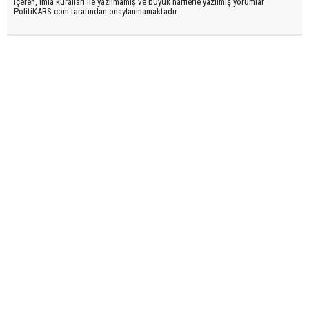
içeren, imla kuralları ile yazılmamış ve büyük harflerle yazılmış yorumlar
PolitiKARS.com tarafından onaylanmamaktadır.