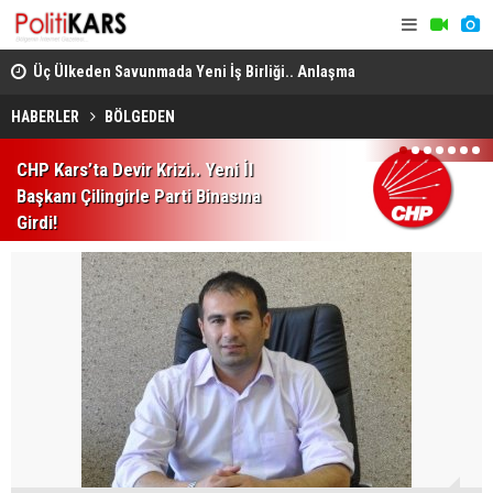
Üç Ülkeden Savunmada Yeni İş Birliği.. Anlaşma
Konya’da A
Mekke'de Düzenlenen Zirvede İmzalandı!
HABERLER
BÖLGEDEN
1
2
3
4
5
6
7
CHP Kars’ta Devir Krizi.. Yeni İl
Başkanı Çilingirle Parti Binasına
Girdi!