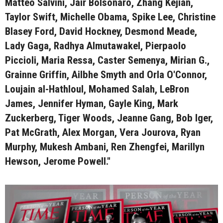
Matteo Salvini, Jair Bolsonaro, Zhang Kejian,
Taylor Swift, Michelle Obama, Spike Lee, Christine
Blasey Ford, David Hockney, Desmond Meade,
Lady Gaga, Radhya Almutawakel, Pierpaolo
Piccioli, Maria Ressa, Caster Semenya, Mirian G.,
Grainne Griffin, Ailbhe Smyth and Orla O'Connor,
Loujain al-Hathloul, Mohamed Salah, LeBron
James, Jennifer Hyman, Gayle King, Mark
Zuckerberg, Tiger Woods, Jeanne Gang, Bob Iger,
Pat McGrath, Alex Morgan, Vera Jourova, Ryan
Murphy, Mukesh Ambani, Ren Zhengfei, Marillyn
Hewson, Jerome Powell."