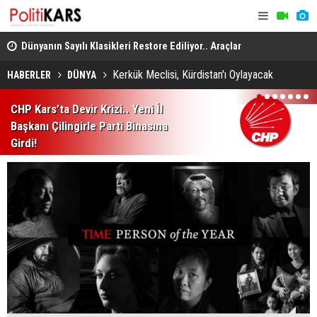
..
Dünyanın Sayılı Klasikleri Restore Ediliyor.. Araçlar
Kars-Akyak
Yeniden Yollara Dönüyor!
Kalan Tren 
Kerkük Meclisi, Kürdistan'ı Oylayacak
HABERLER
DÜNYA
1
2
3
4
5
6
7
CHP Kars’ta Devir Krizi.. Yeni İl
Başkanı Çilingirle Parti Binasına
Girdi!