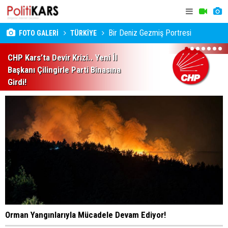
Bir Deniz Gezmiş Portresi
FOTO GALERİ
TÜRKİYE
1
2
3
4
5
6
7
CHP Kars’ta Devir Krizi.. Yeni İl
Başkanı Çilingirle Parti Binasına
Girdi!
Orman Yangınlarıyla Mücadele Devam Ediyor!