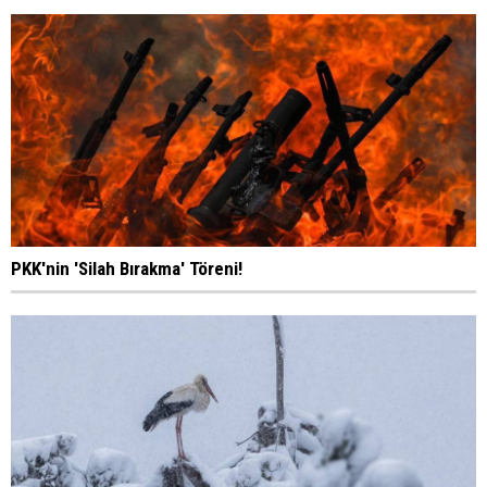
PKK'nin 'Silah Bırakma' Töreni!