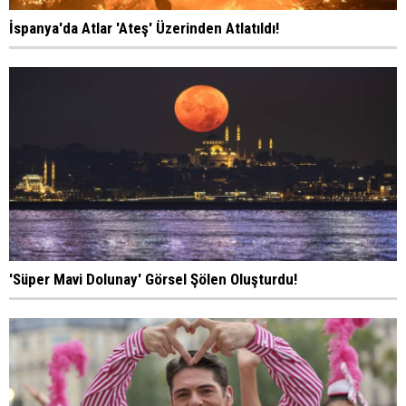
İspanya'da Atlar 'Ateş' Üzerinden Atlatıldı!
'Süper Mavi Dolunay' Görsel Şölen Oluşturdu!