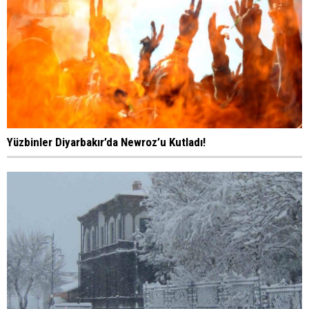
Yüzbinler Diyarbakır’da Newroz’u Kutladı!