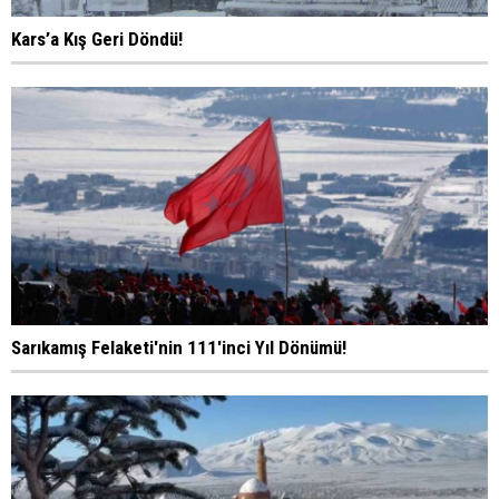
Kars’a Kış Geri Döndü!
Sarıkamış Felaketi'nin 111'inci Yıl Dönümü!