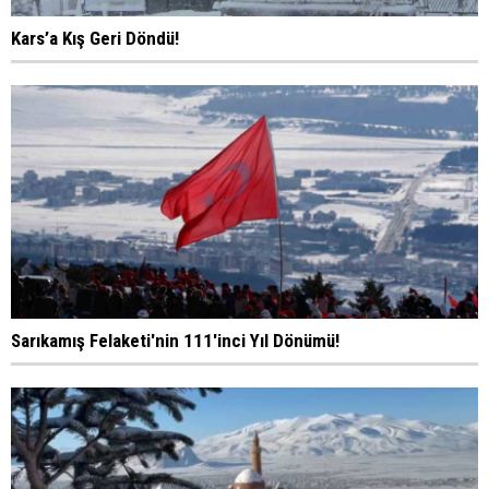
Kars’a Kış Geri Döndü!
Sarıkamış Felaketi'nin 111'inci Yıl Dönümü!