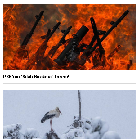
PKK'nin 'Silah Bırakma' Töreni!