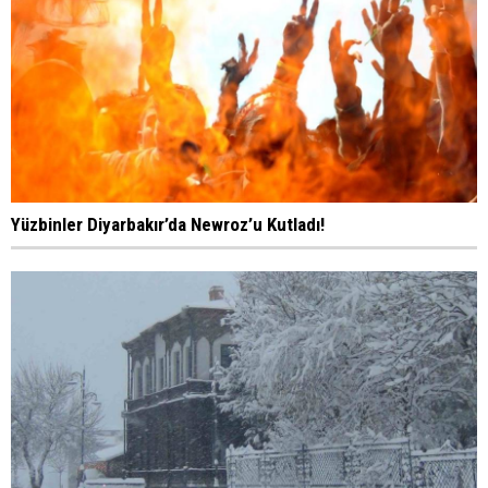
Yüzbinler Diyarbakır’da Newroz’u Kutladı!