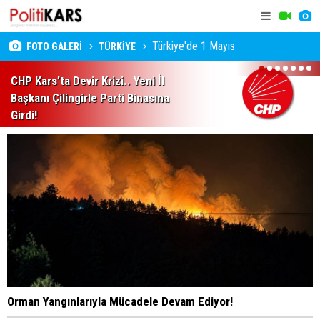
Türkiye'de 1 Mayıs
FOTO GALERİ
TÜRKİYE
1
2
3
4
5
6
7
CHP Kars’ta Devir Krizi.. Yeni İl
Başkanı Çilingirle Parti Binasına
Girdi!
Orman Yangınlarıyla Mücadele Devam Ediyor!