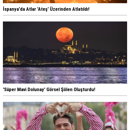
İspanya'da Atlar 'Ateş' Üzerinden Atlatıldı!
'Süper Mavi Dolunay' Görsel Şölen Oluşturdu!