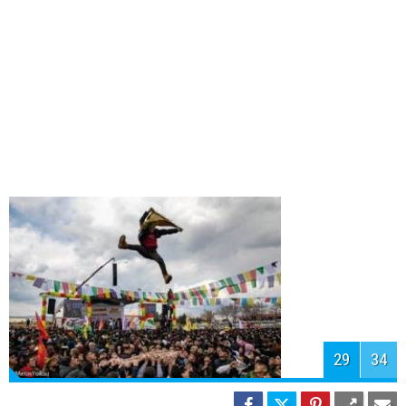
31
34
32
34