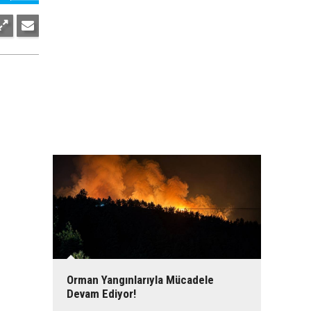
0
24
Kars’a Kış Geri Döndü!