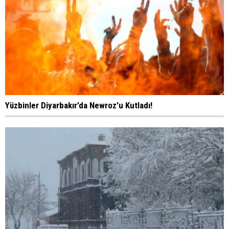
Yüzbinler Diyarbakır’da Newroz’u Kutladı!