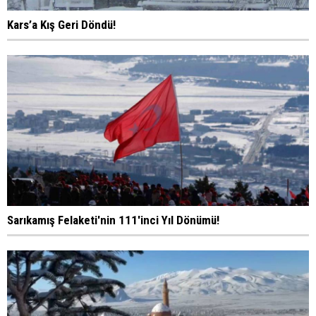
Kars’a Kış Geri Döndü!
Sarıkamış Felaketi'nin 111'inci Yıl Dönümü!