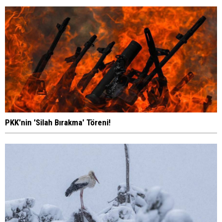
PKK'nin 'Silah Bırakma' Töreni!