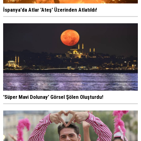
İspanya'da Atlar 'Ateş' Üzerinden Atlatıldı!
'Süper Mavi Dolunay' Görsel Şölen Oluşturdu!