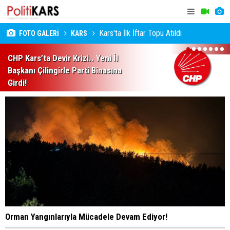
Kars'ta İlk İftar Topu Atıldı
FOTO GALERİ
KARS
1
2
3
4
5
6
7
CHP Kars’ta Devir Krizi.. Yeni İl
Başkanı Çilingirle Parti Binasına
Girdi!
Orman Yangınlarıyla Mücadele Devam Ediyor!