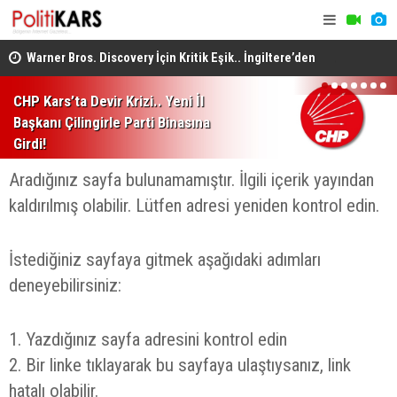
Warner Bros. Discovery İçin Kritik Eşik.. İngiltere’den
Adalet Kom
1
2
3
4
5
6
7
Satın Alıma Onay Geldi!
Görüşmeler
CHP Kars’ta Devir Krizi.. Yeni İl
Başkanı Çilingirle Parti Binasına
Girdi!
Aradığınız sayfa bulunamamıştır. İlgili içerik yayından
kaldırılmış olabilir. Lütfen adresi yeniden kontrol edin.
İstediğiniz sayfaya gitmek aşağıdaki adımları
deneyebilirsiniz:
1. Yazdığınız sayfa adresini kontrol edin
2. Bir linke tıklayarak bu sayfaya ulaştıysanız, link
hatalı olabilir.