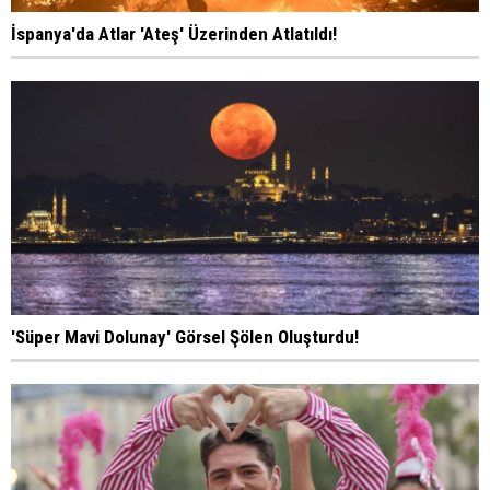
İspanya'da Atlar 'Ateş' Üzerinden Atlatıldı!
'Süper Mavi Dolunay' Görsel Şölen Oluşturdu!