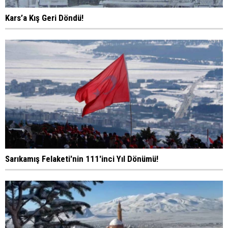
Kars’a Kış Geri Döndü!
Sarıkamış Felaketi'nin 111'inci Yıl Dönümü!