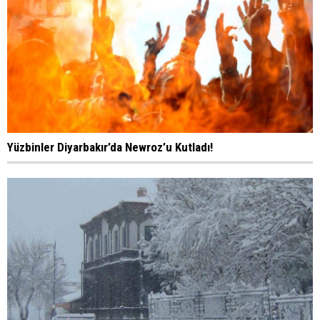
Yüzbinler Diyarbakır’da Newroz’u Kutladı!