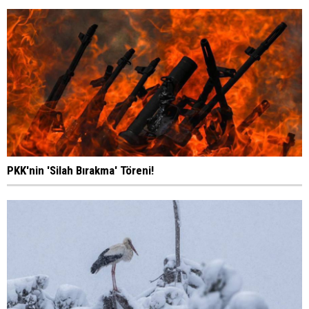
PKK'nin 'Silah Bırakma' Töreni!