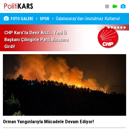
Galatasaray’dan Unutulmaz Kutlama!
FOTO GALERİ
SPOR
1
2
3
4
5
6
7
CHP Kars’ta Devir Krizi.. Yeni İl
Başkanı Çilingirle Parti Binasına
Girdi!
Orman Yangınlarıyla Mücadele Devam Ediyor!