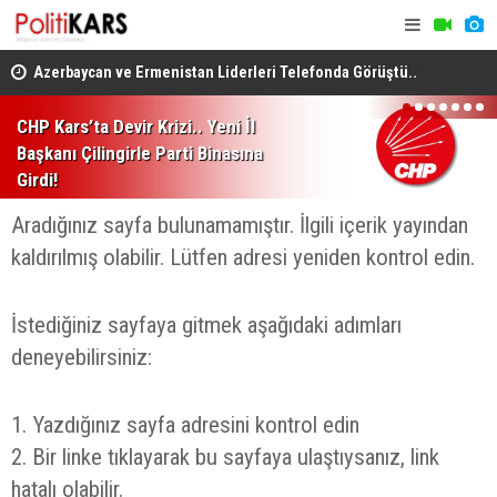
Azerbaycan ve Ermenistan Liderleri Telefonda Görüştü..
İçme Suyu P
1
2
3
4
5
6
7
Gündemde Barış ve Zengezur Rotası!
Ağır Yaralı
CHP Kars’ta Devir Krizi.. Yeni İl
Başkanı Çilingirle Parti Binasına
Girdi!
Aradığınız sayfa bulunamamıştır. İlgili içerik yayından
kaldırılmış olabilir. Lütfen adresi yeniden kontrol edin.
İstediğiniz sayfaya gitmek aşağıdaki adımları
deneyebilirsiniz:
1. Yazdığınız sayfa adresini kontrol edin
2. Bir linke tıklayarak bu sayfaya ulaştıysanız, link
hatalı olabilir.