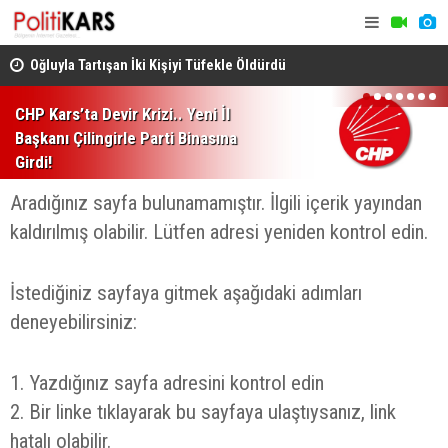
Oğluyla Tartışan İki Kişiyi Tüfekle Öldürdü
CHP Genel 
1
2
3
4
5
6
7
Vurgusu.. 
CHP Kars’ta Devir Krizi.. Yeni İl
Başkanı Çilingirle Parti Binasına
Girdi!
Aradığınız sayfa bulunamamıştır. İlgili içerik yayından
kaldırılmış olabilir. Lütfen adresi yeniden kontrol edin.
İstediğiniz sayfaya gitmek aşağıdaki adımları
deneyebilirsiniz:
1. Yazdığınız sayfa adresini kontrol edin
2. Bir linke tıklayarak bu sayfaya ulaştıysanız, link
hatalı olabilir.