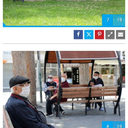
7
19
8
19