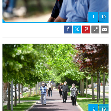
1
19
2
19