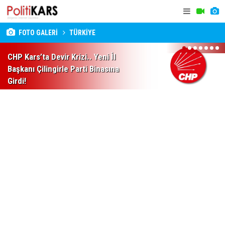
FOTO GALERİ
TÜRKİYE
1
2
3
4
5
6
7
CHP Kars’ta Devir Krizi.. Yeni İl
Başkanı Çilingirle Parti Binasına
Girdi!